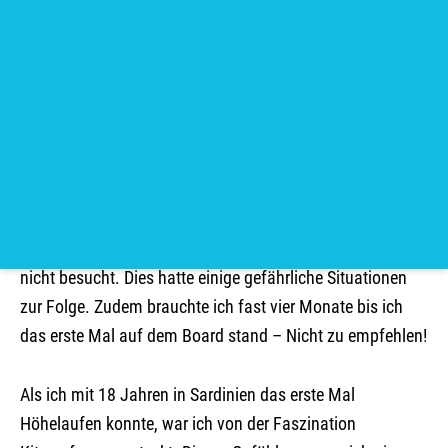
Claudio
Kite camp Kenja
Vor gut 12 Jahren habe ich durch sehr glückliche
Umstände den Kite-Sport für mich entdeckt. Einer meiner
besten Freunde hatte die Idee mit dem Kitesurfen
anzufangen. Nachdem wir ihn etwas ungläubig belächelt
haben, machten wir Nägel mit Köpfen und haben uns
kurzerhand zu viert zwei Boards und zwei Schirme
gekauft. Einen professionellen Kitekurs haben wir damals
nicht besucht. Dies hatte einige gefährliche Situationen
zur Folge. Zudem brauchte ich fast vier Monate bis ich
das erste Mal auf dem Board stand – Nicht zu empfehlen!
Als ich mit 18 Jahren in Sardinien das erste Mal
Höhelaufen konnte, war ich von der Faszination