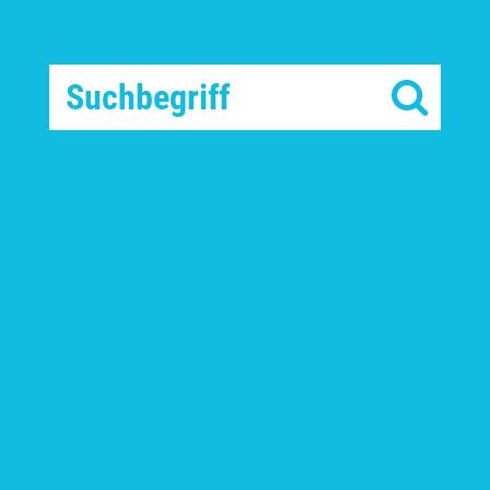
FR
ANFAHRT
KONTAKT
ONLINESHOP
Wetter Kitesurfen
Spotinfos Kitesurfen
Camps
Spotinfos Kitesurfen
Camps
Webcam