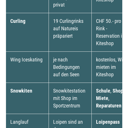
privat
Curling
19 Curlingrinks
CHF 50.- pro
auf Natureis
Rink -
präpariert
Reservation im
Kiteshop
Wing Iceskating
je nach
kostenlos, Wing
Bedingungen
mieten im
auf den Seen
Kiteshop
Snowkiten
Snowkitestation
Schule
,
Shop
,
mit Shop im
Miete
,
Sportzentrum
Reparaturen
Langlauf
Loipen sind an
Loipenpass