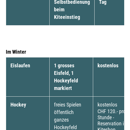
Selbstbedienung
Tag
beim
Kiteeinstieg
Im Winter
Eislaufen
1 grosses
kostenlos
Eisfeld, 1
Hockeyfeld
markiert
Hockey
freies Spielen
kostenlos
CHF 120.- pro
öffentlich
Stunde -
ganzes
Reservation im
Hockeyfeld
Kiteshop