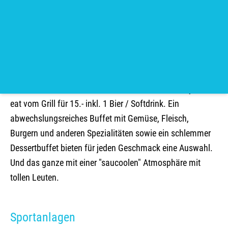
1.Hilfe bei kleinen Verletzungen
Grill & Chill
An schönen Wochenenden im Sommer veranstalten wir
das unter Kennern bekannte Grill & Chill Event, All you can
eat vom Grill für 15.- inkl. 1 Bier / Softdrink. Ein
abwechslungsreiches Buffet mit Gemüse, Fleisch,
Burgern und anderen Spezialitäten sowie ein schlemmer
Dessertbuffet bieten für jeden Geschmack eine Auswahl.
Und das ganze mit einer "saucoolen" Atmosphäre mit
tollen Leuten.
Sportanlagen