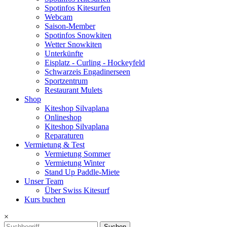
Spotinfos Kitesurfen
Webcam
Saison-Member
Spotinfos Snowkiten
Wetter Snowkiten
Unterkünfte
Eisplatz - Curling - Hockeyfeld
Schwarzeis Engadinerseen
Sportzentrum
Restaurant Mulets
Shop
Kiteshop Silvaplana
Onlineshop
Kiteshop Silvaplana
Reparaturen
Vermietung & Test
Vermietung Sommer
Vermietung Winter
Stand Up Paddle-Miete
Unser Team
Über Swiss Kitesurf
Kurs buchen
×