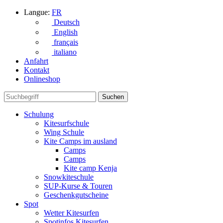
Langue:
FR
Deutsch
English
français
italiano
Anfahrt
Kontakt
Onlineshop
Schulung
Kitesurfschule
Wing Schule
Kite Camps im ausland
Camps
Camps
Kite camp Kenja
Snowkiteschule
SUP-Kurse & Touren
Geschenkgutscheine
Spot
Wetter Kitesurfen
Spotinfos Kitesurfen