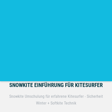
MEHR INFOS
UMSCHULUNG
50.-
CHF pro Person - 30min
SNOWKITE EINFÜHRUNG FÜR KITESURFER
Snowkite Umschulung für erfahrene Kitesurfer - Sicherheit
Winter + Softkite Technik