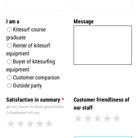
I am a
Message
Kitesurf course
graduate
Renter of kitesurf
equipment
Buyer of kitesurfing
equipment
Customer companion
Outside party
Satisfaction in summary
Customer friendliness of
gib uns Sterne für deine gesamthafte
our staff
Zufriedenheit mit uns