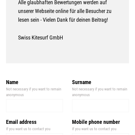
Alle glaubhaften Bewertungen werden auf
unserer Webseite online für alle Besucher zu
lesen sein - Vielen Dank für deinen Beitrag!
Swiss Kitesurf GmbH
Leave
Name
Surname
this
Not necessary if you want to remain
Not necessary if you want to remain
field
anonymous
anonymous
blank
Email address
Mobile phone number
If you want us to contact you
If you want us to contact you