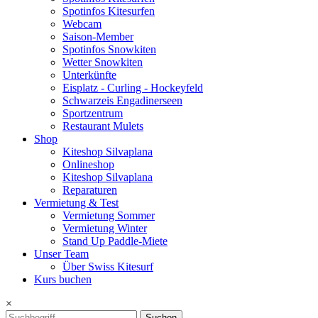
Spotinfos Kitesurfen
Webcam
Saison-Member
Spotinfos Snowkiten
Wetter Snowkiten
Unterkünfte
Eisplatz - Curling - Hockeyfeld
Schwarzeis Engadinerseen
Sportzentrum
Restaurant Mulets
Shop
Kiteshop Silvaplana
Onlineshop
Kiteshop Silvaplana
Reparaturen
Vermietung & Test
Vermietung Sommer
Vermietung Winter
Stand Up Paddle-Miete
Unser Team
Über Swiss Kitesurf
Kurs buchen
×