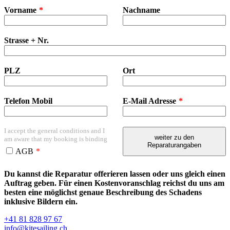
field
Vorname
Nachname
blank
Strasse + Nr.
PLZ
Ort
Telefon Mobil
E-Mail Adresse
I accept the general conditions and I
weiter zu den
am aware that my booking is binding
Reparaturangaben
AGB
Du kannst die Reparatur offerieren lassen oder uns gleich einen
Auftrag geben. Für einen Kostenvoranschlag reichst du uns am
besten eine möglichst genaue Beschreibung des Schadens
inklusive Bildern ein.
+41 81 828 97 67
info@kitesailing.ch