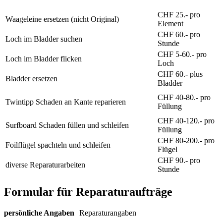
CHF 25.- pro
Waageleine ersetzen (nicht Original)
Element
CHF 60.- pro
Loch im Bladder suchen
Stunde
CHF 5-60.- pro
Loch im Bladder flicken
Loch
CHF 60.- plus
Bladder ersetzen
Bladder
CHF 40-80.- pro
Twintipp Schaden an Kante reparieren
Füllung
CHF 40-120.- pro
Surfboard Schaden füllen und schleifen
Füllung
CHF 80-200.- pro
Foilflügel spachteln und schleifen
Flügel
CHF 90.- pro
diverse Reparaturarbeiten
Stunde
Formular für Reparaturaufträge
Leave
persönliche Angaben
Reparaturangaben
this