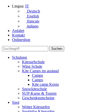
Lingua:
IT
Deutsch
English
français
italiano
Anfahrt
Kontakt
Onlineshop
Schulung
Kitesurfschule
Wing Schule
Kite Camps im ausland
Camps
Camps
Kite camp Kenja
Snowkiteschule
SUP-Kurse & Touren
Geschenkgutscheine
Spot
Wetter Kitesurfen
Spotinfos Kitesurfen