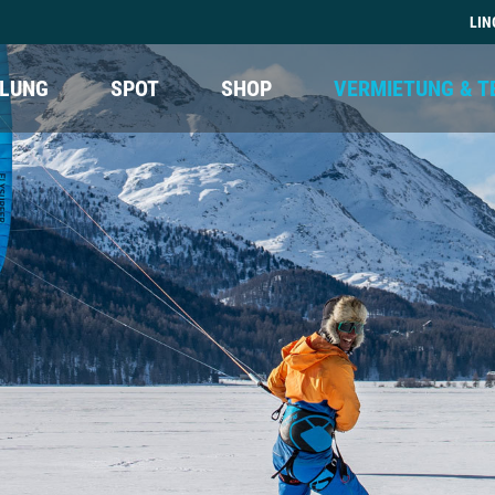
LIN
LUNG
SPOT
SHOP
VERMIETUNG & T
 Kenja