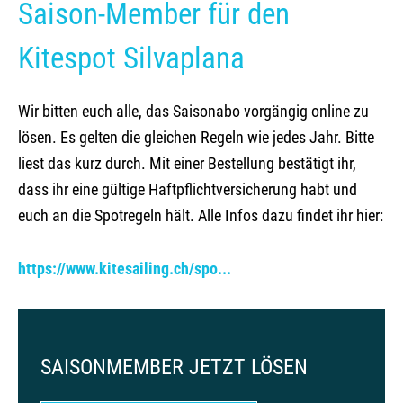
Saison-Member für den
Kite camp Kenja
Saison-Member
Kitespot Silvaplana
Spotinfos Snowkiten
Wetter Snowkiten
Wir bitten euch alle, das Saisonabo vorgängig online zu
lösen. Es gelten die gleichen Regeln wie jedes Jahr. Bitte
Unterkünfte
liest das kurz durch. Mit einer Bestellung bestätigt ihr,
Eisplatz - Curling - Hockeyfeld
dass ihr eine gültige Haftpflichtversicherung habt und
euch an die Spotregeln hält. Alle Infos dazu findet ihr hier:
Schwarzeis Engadinerseen
https://www.kitesailing.ch/spo...
Sportzentrum
Restaurant Mulets
SAISONMEMBER JETZT LÖSEN