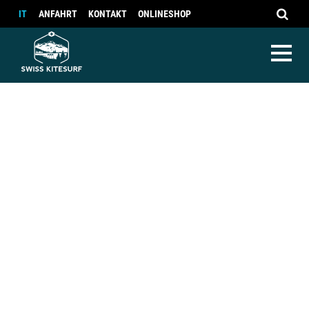
IT
ANFAHRT
KONTAKT
ONLINESHOP
Wetter Kitesurfen
Spotinfos Kitesurfen
Camps
Spotinfos Kitesurfen
Camps
Webcam