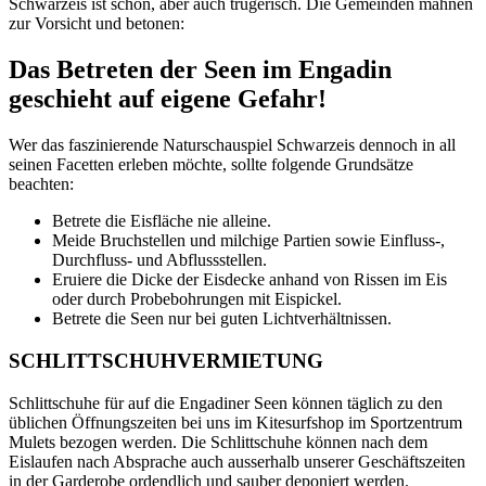
Schwarzeis ist schön, aber auch trügerisch. Die Gemeinden mahnen
zur Vorsicht und betonen:
Das Betreten der Seen im Engadin
geschieht auf eigene Gefahr!
Wer das faszinierende Naturschauspiel Schwarzeis dennoch in all
seinen Facetten erleben möchte, sollte folgende Grundsätze
beachten:
Betrete die Eisfläche nie alleine.
Meide Bruchstellen und milchige Partien sowie Einfluss-,
Durchfluss- und Abflussstellen.
Eruiere die Dicke der Eisdecke anhand von Rissen im Eis
oder durch Probebohrungen mit Eispickel.
Betrete die Seen nur bei guten Lichtverhältnissen.
SCHLITTSCHUHVERMIETUNG
Schlittschuhe für auf die Engadiner Seen können täglich zu den
üblichen Öffnungszeiten bei uns im Kitesurfshop im Sportzentrum
Mulets bezogen werden. Die Schlittschuhe können nach dem
Eislaufen nach Absprache auch ausserhalb unserer Geschäftszeiten
in der Garderobe ordendlich und sauber deponiert werden.