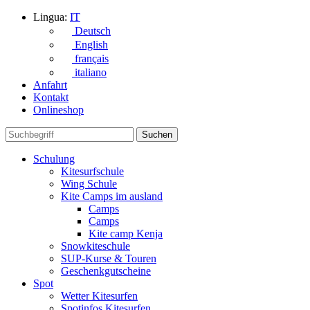
Lingua:
IT
Deutsch
English
français
italiano
Anfahrt
Kontakt
Onlineshop
Schulung
Kitesurfschule
Wing Schule
Kite Camps im ausland
Camps
Camps
Kite camp Kenja
Snowkiteschule
SUP-Kurse & Touren
Geschenkgutscheine
Spot
Wetter Kitesurfen
Spotinfos Kitesurfen