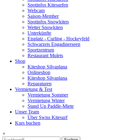
Spotinfos Kitesurfen
Webcam
Saison-Member
Spotinfos Snowkiten
Wetter Snowkiten
Unterkünfte
Eisplatz - Curling - Hockeyfeld
Schwarzeis Engadinerseen
Sportzentrum
Restaurant Mulets
Shop
Kiteshop Silvaplana
Onlineshop
Kiteshop Silvaplana
Reparaturen
Vermietung & Test
Vermietung Sommer
Vermietung Winter
Stand Up Paddle-Miete
Unser Team
Über Swiss Kitesurf
Kurs buchen
×