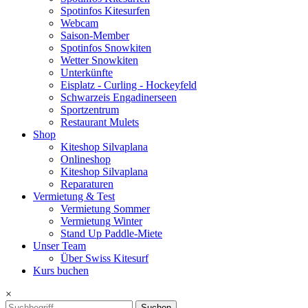
Spotinfos Kitesurfen
Webcam
Saison-Member
Spotinfos Snowkiten
Wetter Snowkiten
Unterkünfte
Eisplatz - Curling - Hockeyfeld
Schwarzeis Engadinerseen
Sportzentrum
Restaurant Mulets
Shop
Kiteshop Silvaplana
Onlineshop
Kiteshop Silvaplana
Reparaturen
Vermietung & Test
Vermietung Sommer
Vermietung Winter
Stand Up Paddle-Miete
Unser Team
Über Swiss Kitesurf
Kurs buchen
×