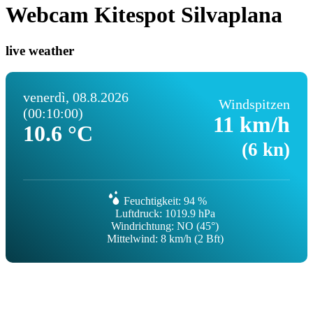
Webcam Kitespot Silvaplana
live weather
venerdì, 08.8.2026
Windspitzen
(00:10:00)
11 km/h
10.6 °C
(6 kn)
Feuchtigkeit: 94 %
Luftdruck: 1019.9 hPa
Windrichtung: NO (45°)
Mittelwind: 8 km/h (2 Bft)