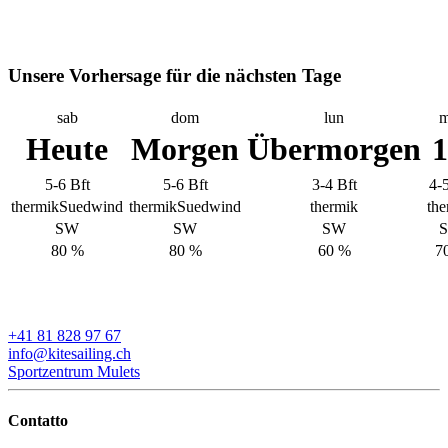
Unsere Vorhersage für die nächsten Tage
sab
dom
lun
m
Heute
Morgen
Übermorgen
1
5-6 Bft
5-6 Bft
3-4 Bft
4-5
thermikSuedwind
thermikSuedwind
thermik
the
SW
SW
SW
80 %
80 %
60 %
7
+41 81 828 97 67
info@kitesailing.ch
Sportzentrum Mulets
Contatto