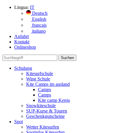
Lingua:
IT
Deutsch
English
français
italiano
Anfahrt
Kontakt
Onlineshop
Schulung
Kitesurfschule
Wing Schule
Kite Camps im ausland
Camps
Camps
Kite camp Kenja
Snowkiteschule
SUP-Kurse & Touren
Geschenkgutscheine
Spot
Wetter Kitesurfen
Spotinfos Kitesurfen