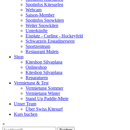
Spotinfos Kitesurfen
Webcam
Saison-Member
Spotinfos Snowkiten
Wetter Snowkiten
Unterkünfte
Eisplatz - Curling - Hockeyfeld
Schwarzeis Engadinerseen
Sportzentrum
Restaurant Mulets
Shop
Kiteshop Silvaplana
Onlineshop
Kiteshop Silvaplana
Reparaturen
Vermietung & Test
Vermietung Sommer
Vermietung Winter
Stand Up Paddle-Miete
Unser Team
Über Swiss Kitesurf
Kurs buchen
×