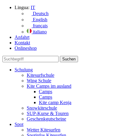
Lingua:
IT
Deutsch
English
français
italiano
Anfahrt
Kontakt
Onlineshop
Schulung
Kitesurfschule
Wing Schule
Kite Camps im ausland
Camps
Camps
Kite camp Kenja
Snowkiteschule
SUP-Kurse & Touren
Geschenkgutscheine
Spot
Wetter Kitesurfen
Spotinfos Kitesurfen