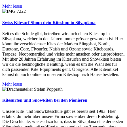
Mehr lesen
Swiss Kitesurf Shop: dein Kiteshop in Silvaplana
Seit es die Schule gibt, betreiben wir auch einen Kiteshop in
Silvaplana, welcher in den Jahren immer grösser geworden ist. Hier
könnt ihr verschiedenste Kites der Marken Slingshot, North,
Duotone, Core, Flysurfer, Naish und Ozone sowie Kiteboards,
Trapeze, Neoprenartikel und vieles mehr ansehen oder ausprobieren.
Mit über 20 Jahren Erfahrung im Kitesurfen und Snowkiten bieten
wir dir die bestmögliche Beratung, wenn es um die Wahl des für
dich passenden Kite-Equipments geht. Übrigens: Alle Kiteartikel
kannst du auch online in unserem Kiteshop nach Hause bestellen.
Mehr lesen
Kitesurfen und Snowkiten bei den Pionieren
Unsere Kite- und Snowkiteschule gibt es bereits seit 1993. Hier
erfährst du mehr über unsere Firma sowie über deren Entstehung.
Die Geschichte, wie es dazu kam, dass in Silvaplana eine der ersten
Kiteschulen weltweit eröffnet wurde und seither Tausende hier das